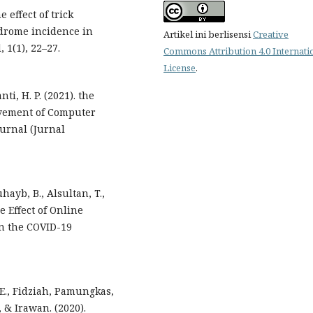
e effect of trick
drome incidence in
Artikel ini berlisensi
Creative
 1(1), 22–27.
Commons Attribution 4.0 Internati
License
.
nti, H. P. (2021). the
ovement of Computer
urnal (Jurnal
uhayb, B., Alsultan, T.,
e Effect of Online
in the COVID-19
, E., Fidziah, Pamungkas,
., & Irawan. (2020).