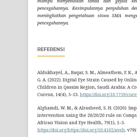
mampu menyebutkan tanda dan gejala ke
pencegahannya. Kesimpulannya penyuluhan de
meningkatkan pengetahuan siswa SMA menge
pencegahannya.
REFERENSI
Aldukhayel, A., Baqar, S. M., Almeathem, F. K., A
G. A. (2022). Digital Eye Strain Caused by Onl
Children in Qassim Region, Saudi Arabia: A Cr
Cureus, 14(4), 5–13.
https://doi.org/10.7759/cur
Alghamdi, W. M., & Alrasheed, S. H. (2020). Imp
intervention using the 20/20/20 rule on Comp
African Vision and Eye Health, 79(1), 1–5.
https://doi.org/https://doi.org/10.4102/aveh
. v79i