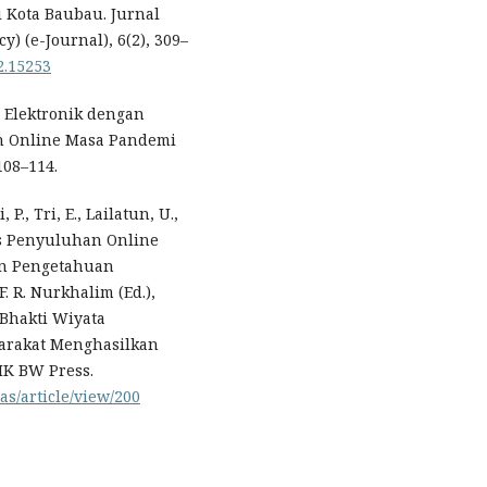
 Kota Baubau. Jurnal
) (e-Journal), 6(2), 309–
i2.15253
 Elektronik dengan
n Online Masa Pandemi
108–114.
., Tri, E., Lailatun, U.,
itas Penyuluhan Online
an Pengetahuan
 R. Nurkhalim (Ed.),
Bhakti Wiyata
yarakat Menghasilkan
IK BW Press.
as/article/view/200