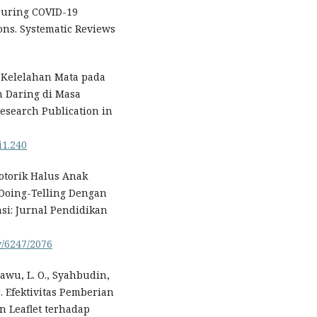
During COVID-19
ons. Systematic Reviews
). Kelelahan Mata pada
 Daring di Masa
esearch Publication in
i1.240
otorik Halus Anak
Doing-Telling Dengan
si: Jurnal Pendidikan
w/6247/2076
awu, L. O., Syahbudin,
0). Efektivitas Pemberian
n Leaflet terhadap