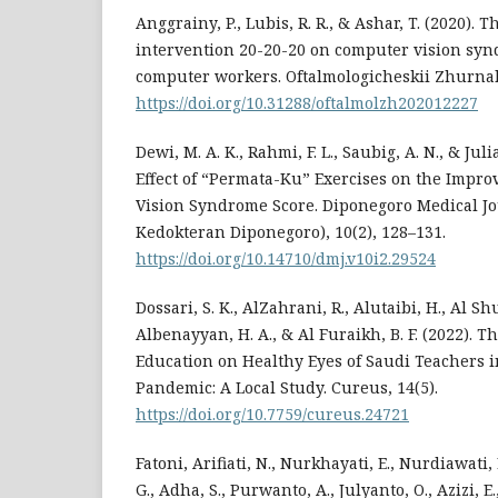
Anggrainy, P., Lubis, R. R., & Ashar, T. (2020). Th
intervention 20-20-20 on computer vision syn
computer workers. Oftalmologicheskii Zhurnal,
https://doi.org/10.31288/oftalmolzh202012227
Dewi, M. A. K., Rahmi, F. L., Saubig, A. N., & Julia
Effect of “Permata-Ku” Exercises on the Impr
Vision Syndrome Score. Diponegoro Medical Jo
Kedokteran Diponegoro), 10(2), 128–131.
https://doi.org/10.14710/dmj.v10i2.29524
Dossari, S. K., AlZahrani, R., Alutaibi, H., Al Sh
Albenayyan, H. A., & Al Furaikh, B. F. (2022). Th
Education on Healthy Eyes of Saudi Teachers 
Pandemic: A Local Study. Cureus, 14(5).
https://doi.org/10.7759/cureus.24721
Fatoni, Arifiati, N., Nurkhayati, E., Nurdiawati
G., Adha, S., Purwanto, A., Julyanto, O., Azizi, E