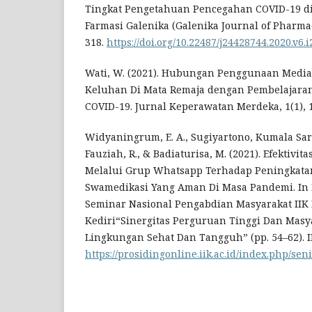
Tingkat Pengetahuan Pencegahan COVID-19 di
Farmasi Galenika (Galenika Journal of Pharmacy
318.
https://doi.org/10.22487/j24428744.2020.v6.
Wati, W. (2021). Hubungan Penggunaan Media
Keluhan Di Mata Remaja dengan Pembelajara
COVID-19. Jurnal Keperawatan Merdeka, 1(1), 
Widyaningrum, E. A., Sugiyartono, Kumala Sari, P
Fauziah, R., & Badiaturisa, M. (2021). Efektiv
Melalui Grup Whatsapp Terhadap Peningkat
Swamedikasi Yang Aman Di Masa Pandemi. In F.
Seminar Nasional Pengabdian Masyarakat IIK 
Kediri“Sinergitas Perguruan Tinggi Dan Mas
Lingkungan Sehat Dan Tangguh” (pp. 54–62). I
https://prosidingonline.iik.ac.id/index.php/seni