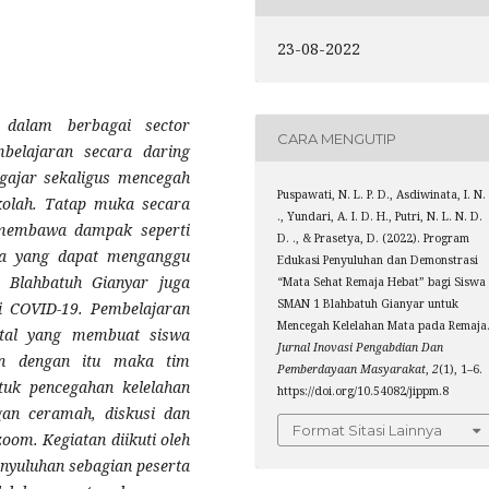
23-08-2022
dalam berbagai sector
CARA MENGUTIP
belajaran secara daring
ngajar sekaligus mencegah
Puspawati, N. L. P. D., Asdiwinata, I. N.
ekolah. Tatap muka secara
., Yundari, A. I. D. H., Putri, N. L. N. D.
 membawa dampak seperti
D. ., & Prasetya, D. (2022). Program
ta yang dapat menganggu
Edukasi Penyuluhan dan Demonstrasi
 Blahbatuh Gianyar juga
“Mata Sehat Remaja Hebat” bagi Siswa
SMAN 1 Blahbatuh Gianyar untuk
i COVID-19. Pembelajaran
Mencegah Kelelahan Mata pada Remaja
ital yang membuat siswa
Jurnal Inovasi Pengabdian Dan
an dengan itu maka tim
Pemberdayaan Masyarakat
,
2
(1), 1–6.
uk pencegahan kelelahan
https://doi.org/10.54082/jippm.8
an ceramah, diskusi dan
Format Sitasi Lainnya
om. Kegiatan diikuti oleh
enyuluhan sebagian peserta