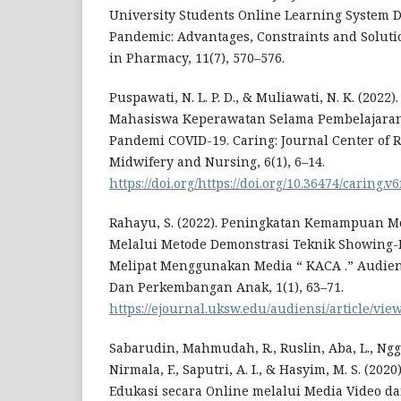
University Students Online Learning System 
Pandemic: Advantages, Constraints and Soluti
in Pharmacy, 11(7), 570–576.
Puspawati, N. L. P. D., & Muliawati, N. K. (2022
Mahasiswa Keperawatan Selama Pembelajaran
Pandemi COVID-19. Caring: Journal Center of R
Midwifery and Nursing, 6(1), 6–14.
https://doi.org/https://doi.org/10.36474/caring.v6
Rahayu, S. (2022). Peningkatan Kemampuan M
Melalui Metode Demonstrasi Teknik Showing-
Melipat Menggunakan Media “ KACA .” Audien
Dan Perkembangan Anak, 1(1), 63–71.
https://ejournal.uksw.edu/audiensi/article/vie
Sabarudin, Mahmudah, R., Ruslin, Aba, L., Ngg
Nirmala, F., Saputri, A. I., & Hasyim, M. S. (202
Edukasi secara Online melalui Media Video da