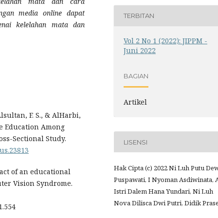
lelahan mata dan cara
ngan media online dapat
TERBITAN
nai kelelahan mata dan
Vol 2 No 1 (2022): JIPPM -
Juni 2022
BAGIAN
Artikel
lsultan, F. S., & AlHarbi,
ine Education Among
oss-Sectional Study.
LISENSI
eus.23813
Hak Cipta (c) 2022 Ni Luh Putu De
act of an educational
Puspawati, I Nyoman Asdiwinata, A
uter Vision Syndrome.
Istri Dalem Hana Yundari, Ni Luh
Nova Dilisca Dwi Putri, Didik Pras
1.554