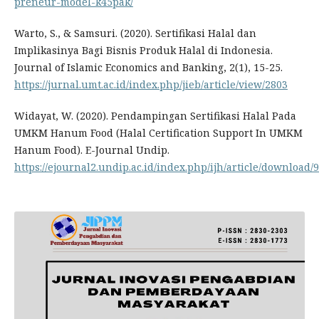
preneur-model-k45pak/
Warto, S., & Samsuri. (2020). Sertifikasi Halal dan
Implikasinya Bagi Bisnis Produk Halal di Indonesia.
Journal of Islamic Economics and Banking, 2(1), 15-25.
https://jurnal.umt.ac.id/index.php/jieb/article/view/2803
Widayat, W. (2020). Pendampingan Sertifikasi Halal Pada
UMKM Hanum Food (Halal Certification Support In UMKM
Hanum Food). E-Journal Undip.
https://ejournal2.undip.ac.id/index.php/ijh/article/download/