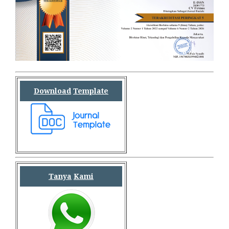
Download
Template
Tanya
Kami