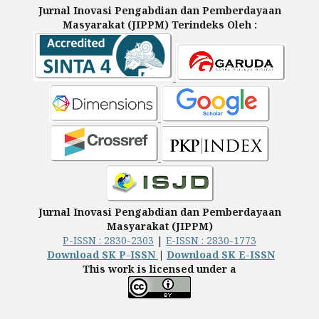
Jurnal Inovasi Pengabdian dan Pemberdayaan
Masyarakat (JIPPM) Terindeks Oleh :
Jurnal Inovasi Pengabdian dan Pemberdayaan
Masyarakat (JIPPM)
P-ISSN : 2830-2303
|
E-ISSN : 2830-1773
Download SK P-ISSN
|
Download SK E-ISSN
This work is licensed under a