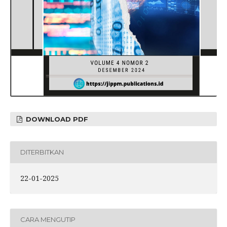
DOWNLOAD PDF
DITERBITKAN
22-01-2025
CARA MENGUTIP