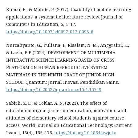
Kumar, B., & Mohite, P. (2017). Usability of mobile learning
applications: a systematic literature review. Journal of
Computers in Education, 5, 1–17.
https://doi.org/10.1007/s40692-017-0093-6
Nurcahyanto, G., Yuliana, I., Risalam, N. M., Anggraini, E.,
& Laela, F. F. (2024). DEVELOPMENT OF MULTIMEDIA
INTERACTIVE SCIENCE LEARNING BASED ON CROSS
PLATFORM ON HUMAN REPRODUCTIVE SYSTEM
MATERIALS IN THE NINTH GRADE OF JUNIOR HIGH
SCHOOL. Quantum: Jurnal Inovasi Pendidikan Sains.
https://doi.org/10.20527/quantum.v15i1.15749
Sabirli, Z. E., & Coklar, A. N. (2021). The effect of
educational digital games on education, motivation and
attitudes of elementary school students against course
access. World Journal on Educational Technology: Current
Issues, 13(4), 165–178.
https://doi.org/10.18844/wjet.v