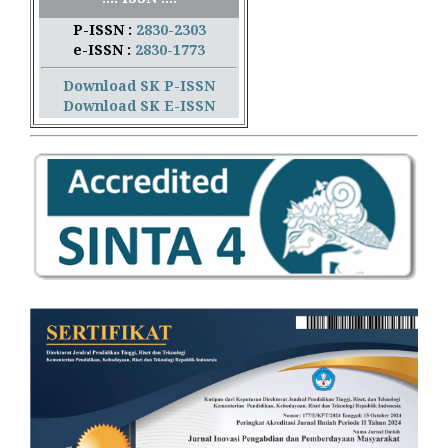
P-ISSN :
2830-2303
e-ISSN :
2830-1773
Download SK P-ISSN
Download SK E-ISSN