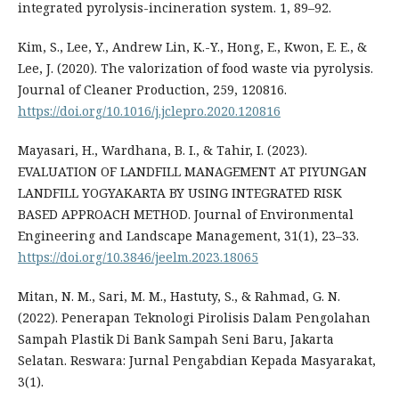
integrated pyrolysis-incineration system. 1, 89–92.
Kim, S., Lee, Y., Andrew Lin, K.-Y., Hong, E., Kwon, E. E., &
Lee, J. (2020). The valorization of food waste via pyrolysis.
Journal of Cleaner Production, 259, 120816.
https://doi.org/10.1016/j.jclepro.2020.120816
Mayasari, H., Wardhana, B. I., & Tahir, I. (2023).
EVALUATION OF LANDFILL MANAGEMENT AT PIYUNGAN
LANDFILL YOGYAKARTA BY USING INTEGRATED RISK
BASED APPROACH METHOD. Journal of Environmental
Engineering and Landscape Management, 31(1), 23–33.
https://doi.org/10.3846/jeelm.2023.18065
Mitan, N. M., Sari, M. M., Hastuty, S., & Rahmad, G. N.
(2022). Penerapan Teknologi Pirolisis Dalam Pengolahan
Sampah Plastik Di Bank Sampah Seni Baru, Jakarta
Selatan. Reswara: Jurnal Pengabdian Kepada Masyarakat,
3(1).