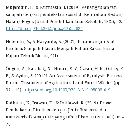
Mujahidin, E., & Kurniasih, I. (2019). Penanggulangan
sampah dengan pendekatan sosial di Kelurahan Kedung
Halang Bogor. Jurnal Pendidikan Luar Sekolah, 13(2), 52.
https://doi.org/10.32832/jpls.v13i2.2634
Nofendri, Y., & Haryanto, A. (2021). Perancangan Alat
Pirolisis Sampah Plastik Menjadi Bahan Bakar. Jurnal
Kajian Teknik Mesin, 6(1).
Öngen, A., Karabağ, N., Hunce, S. Y., Özcan, H. K., Özbaş, E.
E., & Aydın, S. (2019). An Assessment of Pyrolysis Process
for the Treatment of Agricultural and Forest Wastes (pp.
97–110).
https://doi.org/10.1007/978-3-319-95888-0_9
Ridhuan, K., Irawan, D., & Intifawzi, R. (2019). Proses
Pembakaran Pirolisis dengan Jenis Biomassa dan
Karakteristik Asap Cair yang Dihasilkan. TURBO, 8(1), 69–
78.