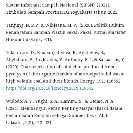
Sistem Informasi Sampah Nasional (SIPSN). (2021).
Timbulan Sampah Provinsi D.I.Yogyakarta tahun 2021.
Tanjung, N. P. P., & Wibisana, M. W. (2020). Politik Hukum
Penanganan Sampah Plastik Sekali Pakai. Jurnal Magister
Hukum Udayana, 9(1).
Tokmurzin, D., Kuspangaliyeva, B., Aimbetov, B.,
Abylkhani, B., Inglezakis, V., Anthony, E. J., & Sarbassov, Y.
(2020). Characterization of solid char produced from
pyrolysis of the organic fraction of municipal solid waste,
high volatile coal and their blends. Energy, 191, 116562.
https://doi.org/10.1016/j.energy.2019.116562
Widodo, A. S., Yughi, S. A., Hanum, N., & Utomo, N. A.
(2021). Membangun Peran Penting Masyarakat di dalam
Pemanfaatan Sampah sebagai Sumber Daya. Abdi
Laksana, 2(3), 513–521.