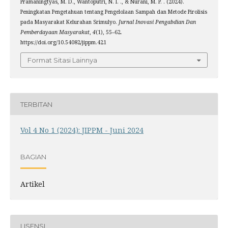
Pramaningtyas, M. D., Wantoputri, N. I. ., & Nurani, M. P. . (2024).
Peningkatan Pengetahuan tentang Pengelolaan Sampah dan Metode Pirolisis
pada Masyarakat Kelurahan Srimulyo.
Jurnal Inovasi Pengabdian Dan
Pemberdayaan Masyarakat
,
4
(1), 55–62.
https://doi.org/10.54082/jippm.421
Format Sitasi Lainnya
TERBITAN
Vol 4 No 1 (2024): JIPPM - Juni 2024
BAGIAN
Artikel
LISENSI