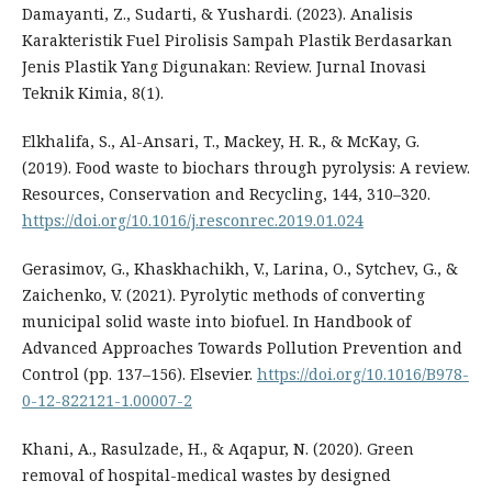
Damayanti, Z., Sudarti, & Yushardi. (2023). Analisis
Karakteristik Fuel Pirolisis Sampah Plastik Berdasarkan
Jenis Plastik Yang Digunakan: Review. Jurnal Inovasi
Teknik Kimia, 8(1).
Elkhalifa, S., Al-Ansari, T., Mackey, H. R., & McKay, G.
(2019). Food waste to biochars through pyrolysis: A review.
Resources, Conservation and Recycling, 144, 310–320.
https://doi.org/10.1016/j.resconrec.2019.01.024
Gerasimov, G., Khaskhachikh, V., Larina, O., Sytchev, G., &
Zaichenko, V. (2021). Pyrolytic methods of converting
municipal solid waste into biofuel. In Handbook of
Advanced Approaches Towards Pollution Prevention and
Control (pp. 137–156). Elsevier.
https://doi.org/10.1016/B978-
0-12-822121-1.00007-2
Khani, A., Rasulzade, H., & Aqapur, N. (2020). Green
removal of hospital-medical wastes by designed