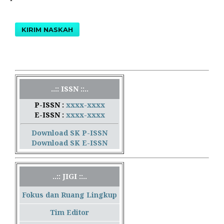
KIRIM NASKAH
..:: ISSN ::..
P-ISSN :
xxxx-xxxx
E-ISSN :
xxxx-xxxx
Download SK P-ISSN
Download SK E-ISSN
..:: JIGI ::..
Fokus dan Ruang Lingkup
Tim Editor