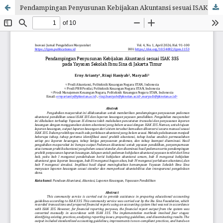
Pendampingan Penyusunan Kebijakan Akuntansi sesuai ISAK 335 pada Yayasan Sekolah Ibnu Sina di Jakarta Timur