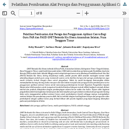
Pelatihan Pembuatan Alat Peraga dan Penggunaan Aplikasi Canva Bagi Guru PAR dan PAUD GMIT Betesda Kiu Utenu Amanuban Selatan, Nusa Tenggara Timur