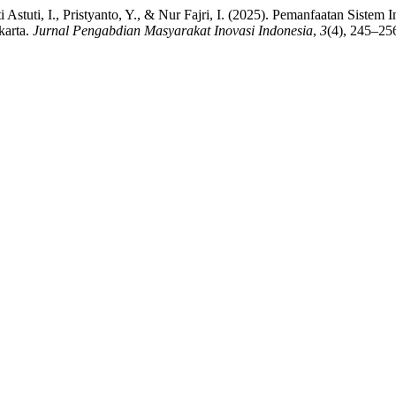
ti Astuti, I., Pristyanto, Y., & Nur Fajri, I. (2025). Pemanfaatan Sis
karta.
Jurnal Pengabdian Masyarakat Inovasi Indonesia
,
3
(4), 245–256