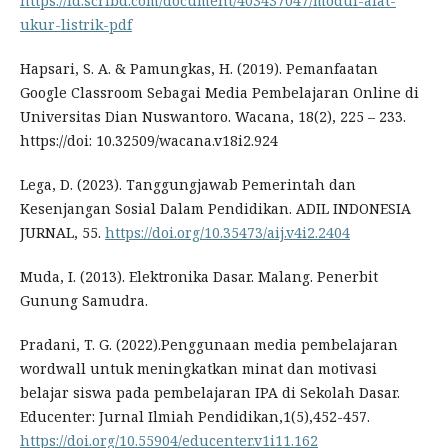
https://id.scribd.com/document/403437047/modul-alat-
ukur-listrik-pdf
Hapsari, S. A. & Pamungkas, H. (2019). Pemanfaatan
Google Classroom Sebagai Media Pembelajaran Online di
Universitas Dian Nuswantoro. Wacana, 18(2), 225 – 233.
https://doi: 10.32509/wacana.v18i2.924
Lega, D. (2023). Tanggungjawab Pemerintah dan
Kesenjangan Sosial Dalam Pendidikan. ADIL INDONESIA
JURNAL, 55.
https://doi.org/10.35473/aij.v4i2.2404
Muda, I. (2013). Elektronika Dasar. Malang. Penerbit
Gunung Samudra.
Pradani, T. G. (2022).Penggunaan media pembelajaran
wordwall untuk meningkatkan minat dan motivasi
belajar siswa pada pembelajaran IPA di Sekolah Dasar.
Educenter: Jurnal Ilmiah Pendidikan,1(5),452-457.
https://doi.org/10.55904/educenter.v1i11.162