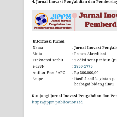
4. Jurnal Inovasi Pengabdian dan Pemberd
Informasi Jurnal
Nama
:
Jurnal Inovasi Penga
Sinta
:
Proses Akreditasi
Frekuensi Terbit
:
2 edisi setiap tahun (
e-ISSN
:
2830-1773
Author Fees / APC
:
Rp 300.000,00
Scope
:
Hasil-hasil kegiatan 
berbagai bidang ilmu
Kunjungi
Jurnal Inovasi Pengabdian dan P
https://jippm.publications.id