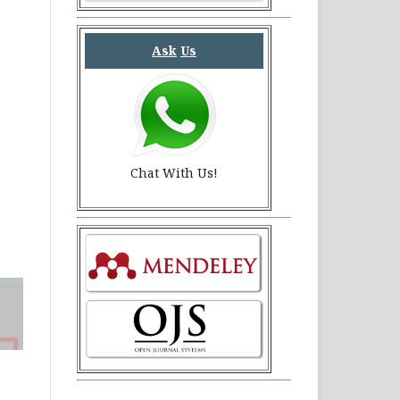
Ask
Us
Chat With Us!