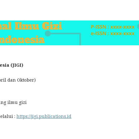
esia (JIGI)
pril dan Oktober)
ang ilmu gizi
elalui :
https://jigi.publications.id