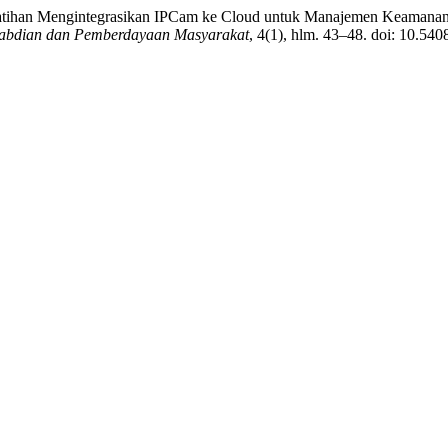
4) “Pelatihan Mengintegrasikan IPCam ke Cloud untuk Manajemen Keam
gabdian dan Pemberdayaan Masyarakat
, 4(1), hlm. 43–48. doi: 10.540