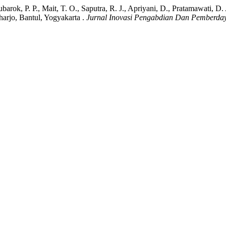
ubarok, P. P., Mait, T. O., Saputra, R. J., Apriyani, D., Pratamawati,
rjo, Bantul, Yogyakarta .
Jurnal Inovasi Pengabdian Dan Pemberda