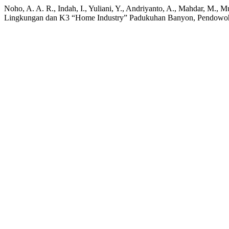
Noho, A. A. R., Indah, I., Yuliani, Y., Andriyanto, A., Mahdar, M., M
Lingkungan dan K3 “Home Industry” Padukuhan Banyon, Pendowoha