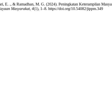
 A., Sobari, E. ., & Ramadhan, M. G. (2024). Peningkatan Keterampilan 
dayaan Masyarakat
,
4
(1), 1–8. https://doi.org/10.54082/jippm.349