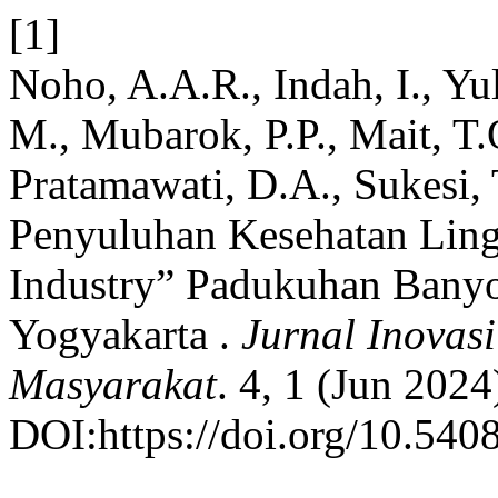
[1]
Noho, A.A.R., Indah, I., Yu
M., Mubarok, P.P., Mait, T.O
Pratamawati, D.A., Sukesi,
Penyuluhan Kesehatan Li
Industry” Padukuhan Banyo
Yogyakarta .
Jurnal Inova
Masyarakat
. 4, 1 (Jun 202
DOI:https://doi.org/10.540