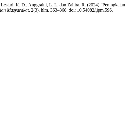
K., Lestari, K. D., Anggraini, L. L. dan Zahira, R. (2024) “Peningkatan
dian Masyarakat
, 2(3), hlm. 363–368. doi: 10.54082/ijpm.596.