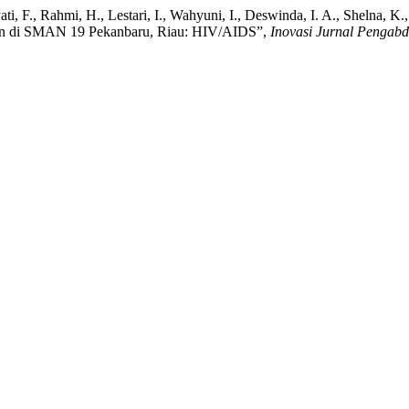
ayati, F., Rahmi, H., Lestari, I., Wahyuni, I., Deswinda, I. A., Shelna, 
an di SMAN 19 Pekanbaru, Riau: HIV/AIDS”,
Inovasi Jurnal Pengab