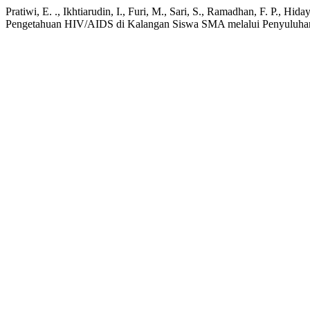
Pratiwi, E. ., Ikhtiarudin, I., Furi, M., Sari, S., Ramadhan, F. P., Hid
Pengetahuan HIV/AIDS di Kalangan Siswa SMA melalui Penyuluh