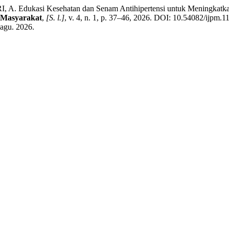
dukasi Kesehatan dan Senam Antihipertensi untuk Meningkatkan 
 Masyarakat
,
[S. l.]
, v. 4, n. 1, p. 37–46, 2026. DOI: 10.54082/ijpm.1
 agu. 2026.