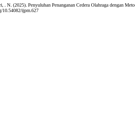
ari, . N. (2025). Penyuluhan Penanganan Cedera Olahraga dengan Metod
rg/10.54082/ijpm.627