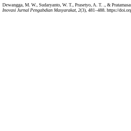
Dewangga, M. W., Sudaryanto, W. T., Prasetyo, A. T. ., & Pratamas
Inovasi Jurnal Pengabdian Masyarakat
,
2
(3), 481–488. https://doi.o