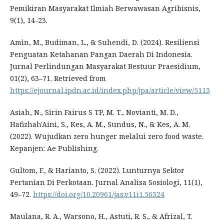
Pemikiran Masyarakat Ilmiah Berwawasan Agribisnis,
9(1), 14-23.
Amin, M., Budiman, L., & Suhendi, D. (2024). Resiliensi
Penguatan Ketahanan Pangan Daerah Di Indonesia.
Jurnal Perlindungan Masyarakat Bestuur Praesidium,
01(2), 63–71. Retrieved from
https://ejournal.ipdn.ac.id/index.php/jpa/article/view/5113
Asiah, N., Sirin Fairus S TP, M. T., Novianti, M. D.,
Hafizhah'Aini, S., Kes, A. M., Sundus, N., & Kes, A. M.
(2022). Wujudkan zero hunger melalui zero food waste.
Kepanjen: Ae Publishing.
Gultom, F., & Harianto, S. (2022). Lunturnya Sektor
Pertanian Di Perkotaan. Jurnal Analisa Sosiologi, 11(1),
49–72.
https://doi.org/10.20961/jas.v11i1.56324
Maulana, R. A., Warsono, H., Astuti, R. S., & Afrizal, T.