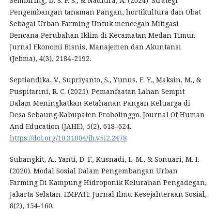
Sembiring, D. S. P. S., & Nadhira, A. (2024). Strategi
Pengembangan tanaman Pangan, hortikultura dan Obat
Sebagai Urban Farming Untuk mencegah Mitigasi
Bencana Perubahan Iklim di Kecamatan Medan Timur.
Jurnal Ekonomi Bisnis, Manajemen dan Akuntansi
(Jebma), 4(3), 2184-2192.
Septiandika, V., Supriyanto, S., Yunus, E. Y., Maksin, M., &
Puspitarini, R. C. (2025). Pemanfaatan Lahan Sempit
Dalam Meningkatkan Ketahanan Pangan Keluarga di
Desa Sebaung Kabupaten Probolinggo. Journal Of Human
And Education (JAHE), 5(2), 618–624.
https://doi.org/10.31004/jh.v5i2.2478
Subangkit, A., Yanti, D. F., Kusnadi, L. M., & Sonuari, M. I.
(2020). Modal Sosial Dalam Pengembangan Urban
Farming Di Kampung Hidroponik Kelurahan Pengadegan,
Jakarta Selatan. EMPATI: Jurnal Ilmu Kesejahteraan Sosial,
8(2), 154-160.