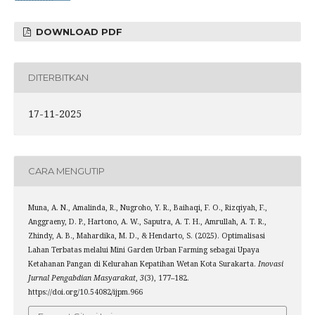
DOWNLOAD PDF
DITERBITKAN
17-11-2025
CARA MENGUTIP
Muna, A. N., Amalinda, R., Nugroho, Y. R., Baihaqi, F. O., Rizqiyah, F.,
Anggraeny, D. P., Hartono, A. W., Saputra, A. T. H., Amrullah, A. T. R.,
Zhindy, A. B., Mahardika, M. D., & Hendarto, S. (2025). Optimalisasi
Lahan Terbatas melalui Mini Garden Urban Farming sebagai Upaya
Ketahanan Pangan di Kelurahan Kepatihan Wetan Kota Surakarta.
Inovasi
Jurnal Pengabdian Masyarakat
,
3
(3), 177–182.
https://doi.org/10.54082/ijpm.966