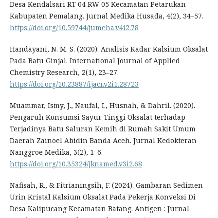
Desa Kendalsari RT 04 RW 05 Kecamatan Petarukan
Kabupaten Pemalang. Jurnal Medika Husada, 4(2), 34–57.
https://doi.org/10.59744/jumeha.v4i2.78
Handayani, N. M. S. (2020). Analisis Kadar Kalsium Oksalat
Pada Batu Ginjal. International Journal of Applied
Chemistry Research, 2(1), 23–27.
https://doi.org/10.23887/ijacr.v2i1.28723
Muammar, Ismy, J., Naufal, I., Husnah, & Dahril. (2020).
Pengaruh Konsumsi Sayur Tinggi Oksalat terhadap
Terjadinya Batu Saluran Kemih di Rumah Sakit Umum
Daerah Zainoel Abidin Banda Aceh. Jurnal Kedokteran
Nanggroe Medika, 3(2), 1–6.
https://doi.org/10.35324/jknamed.v3i2.68
Nafisah, R., & Fitrianingsih, F. (2024). Gambaran Sedimen
Urin Kristal Kalsium Oksalat Pada Pekerja Konveksi Di
Desa Kalipucang Kecamatan Batang. Antigen : Jurnal