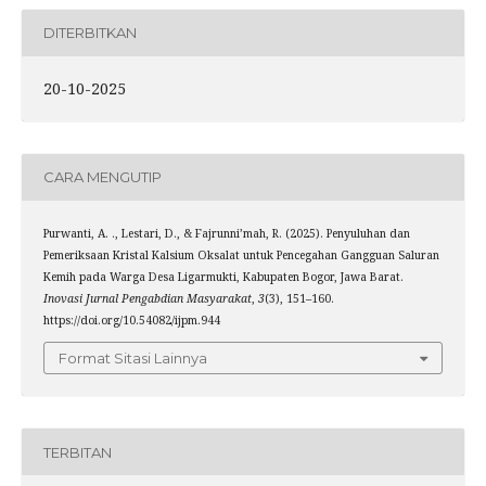
DITERBITKAN
20-10-2025
CARA MENGUTIP
Purwanti, A. ., Lestari, D., & Fajrunni’mah, R. (2025). Penyuluhan dan
Pemeriksaan Kristal Kalsium Oksalat untuk Pencegahan Gangguan Saluran
Kemih pada Warga Desa Ligarmukti, Kabupaten Bogor, Jawa Barat.
Inovasi Jurnal Pengabdian Masyarakat
,
3
(3), 151–160.
https://doi.org/10.54082/ijpm.944
Format Sitasi Lainnya
TERBITAN