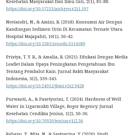
Kesehatan Masyarakat Dan Ilmu Gizi, 2(1), 81–88.
https://doi.org/10.57213/antigen.v2i1.197
Noviandri, N., & Amini, R. (2018). Konsumsi Air Dengan
Kandungan Sedimen Urin Di Kecamatan Ternate Utara.
Hospital Majapahit, 10(1), 30–42.
https://doi.org/10.5281/zenodo.3514589
Pristya, T. Y. R., & Amalia, R. (2021). Edukasi Dengan Media
Leaflet Dalam Upaya Peningkatan Pengetahuan Ibu
Tentang Pembalut Kain. Jurnal Bakti Masyarakat
Indonesia, 3(2), 339–345.
https://doi.org/10.24912/jbmi.v3i2.9428
Purwanti, A., & Pasetyorini, T. (2024). Hardness of Well
Water in Ligarmukti Village, Bogor Regency. Jurnal
Kesehatan Cendikia Jenius, 1(2), 30–36.
https://doi.org/10.70920/jenius.v1i2.36
Rahayu, Y., Mita, N., & Sastyarina, Y. (2020). Studi