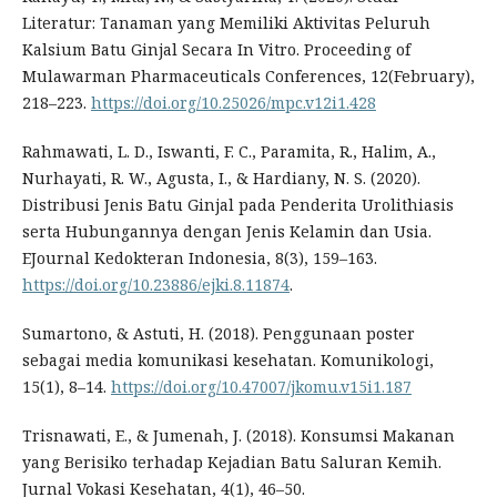
Literatur: Tanaman yang Memiliki Aktivitas Peluruh
Kalsium Batu Ginjal Secara In Vitro. Proceeding of
Mulawarman Pharmaceuticals Conferences, 12(February),
218–223.
https://doi.org/10.25026/mpc.v12i1.428
Rahmawati, L. D., Iswanti, F. C., Paramita, R., Halim, A.,
Nurhayati, R. W., Agusta, I., & Hardiany, N. S. (2020).
Distribusi Jenis Batu Ginjal pada Penderita Urolithiasis
serta Hubungannya dengan Jenis Kelamin dan Usia.
EJournal Kedokteran Indonesia, 8(3), 159–163.
https://doi.org/10.23886/ejki.8.11874
.
Sumartono, & Astuti, H. (2018). Penggunaan poster
sebagai media komunikasi kesehatan. Komunikologi,
15(1), 8–14.
https://doi.org/10.47007/jkomu.v15i1.187
Trisnawati, E., & Jumenah, J. (2018). Konsumsi Makanan
yang Berisiko terhadap Kejadian Batu Saluran Kemih.
Jurnal Vokasi Kesehatan, 4(1), 46–50.