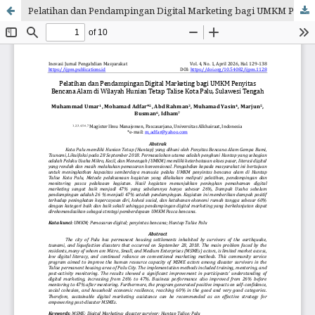
Pelatihan dan Pendampingan Digital Marketing bagi UMKM Penyitas Bencana Alam di Wilayah Hunian Tetap Talise Kota Palu, Sulawesi Tengah