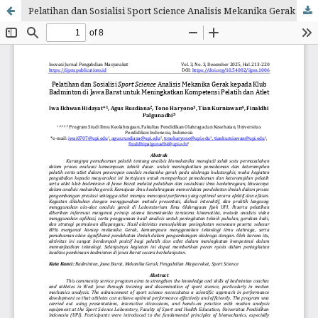
Pelatihan dan Sosialisi Sport Science Analisis Mekanika Gerak kepada Klub Badminton di Jawa Barat untuk Meningkatkan Kompetensi Pelatih dan Atlet